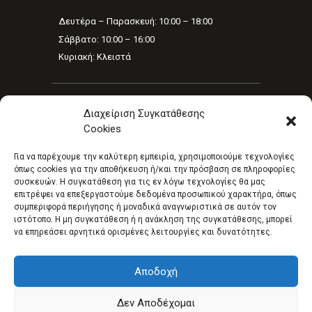
Δευτέρα – Παρασκευή: 10:00 – 18:00
Σάββατο: 10:00 – 16:00
Κυριακή: Κλειστά
NEWSLETTER
Διαχείριση Συγκατάθεσης
Cookies
Για να παρέχουμε την καλύτερη εμπειρία, χρησιμοποιούμε τεχνολογίες
όπως cookies για την αποθήκευση ή/και την πρόσβαση σε πληροφορίες
Έχω διαβάσει και συμφωνώ με τους όρους
συσκευών. Η συγκατάθεση για τις εν λόγω τεχνολογίες θα μας
χρήσης
επιτρέψει να επεξεργαστούμε δεδομένα προσωπικού χαρακτήρα, όπως
συμπεριφορά περιήγησης ή μοναδικά αναγνωριστικά σε αυτόν τον
ιστότοπο. Η μη συγκατάθεση ή η ανάκληση της συγκατάθεσης, μπορεί
να επηρεάσει αρνητικά ορισμένες λειτουργίες και δυνατότητες.
La Mia Estetica
© 2026 All rights reserved.
Αποδοχή
Designed By
Ornicom Web Solutions
Δεν Αποδέχομαι