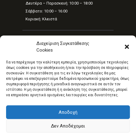
Δευτέρα – Παρασκευή: 10:00 – 18:00
Σάββατο: 10:00 – 16:00
Κυριακή: Κλειστά
NEWSLETTER
Διαχείριση Συγκατάθεσης
Cookies
Για να παρέχουμε την καλύτερη εμπειρία, χρησιμοποιούμε τεχνολογίες
όπως cookies για την αποθήκευση ή/και την πρόσβαση σε πληροφορίες
Έχω διαβάσει και συμφωνώ με τους όρους
συσκευών. Η συγκατάθεση για τις εν λόγω τεχνολογίες θα μας
χρήσης
επιτρέψει να επεξεργαστούμε δεδομένα προσωπικού χαρακτήρα, όπως
συμπεριφορά περιήγησης ή μοναδικά αναγνωριστικά σε αυτόν τον
ιστότοπο. Η μη συγκατάθεση ή η ανάκληση της συγκατάθεσης, μπορεί
να επηρεάσει αρνητικά ορισμένες λειτουργίες και δυνατότητες.
La Mia Estetica
© 2026 All rights reserved.
Αποδοχή
Designed By
Ornicom Web Solutions
Δεν Αποδέχομαι