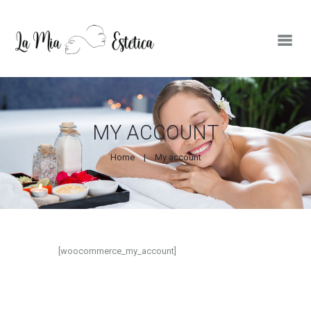
ΑΡΧΙΚΗ
MY ACCOUNT
ΠΡΟΦΙΛ
Home
My account
ΥΠΗΡΕΣΙΕΣ
LASER ΑΛΕΞΑΝΔΡΊΤΗ
LASER ΔΙΟΔΙΚΌ
[woocommerce_my_account]
ΕΠΙΚΟΙΝΩΝΙΑ